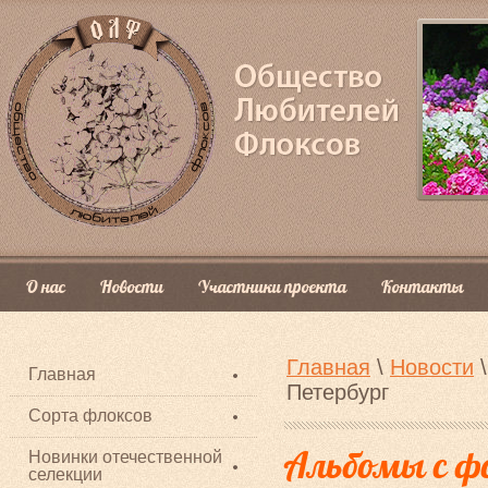
О нас
Новости
Участники проекта
Контакты
Главная
\
Новости
\
Главная
Петербург
Сорта флоксов
Альбомы с ф
Новинки отечественной
селекции