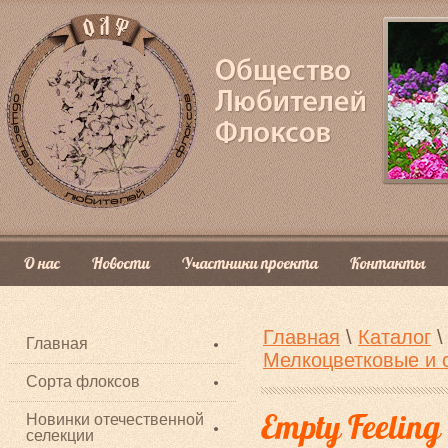
О нас
Новости
Участники проекта
Контакты
Главная
\
Каталог
Главная
Мелкоцветковые и 
Сорта флоксов
Empty Feeling
Новинки отечественной
селекции