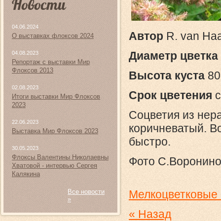
Новости
04.06.2024
Автор
R. van Ha
О выставках флоксов 2024
Диаметр цветка
04.08.2023
Репортаж с выставки Мир
Флоксов 2013
Высота куста
80
02.08.2023
Срок цветения
с
Итоги выставки Мир Флоксов
2023
Соцветия из нер
22.06.2023
коричневатый. В
Выставка Мир Флоксов 2023
быстро.
30.05.2023
Флоксы Валентины Николаевны
Фото С.Воронин
Хватовой - интервью Сергея
Калякина
Все новости
Мелкоцветковые 
»
« Назад