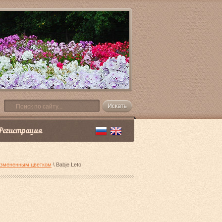
Регистрация
измененным цветком
\ Babje Leto