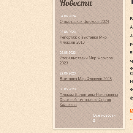
Новости
04.06.2024
B
О выставках флоксов 2024
А
04.08.2023
J
Репортаж с выставки Мир
Флоксов 2013
р
в
02.08.2023
Итоги выставки Мир Флоксов
с
2023
Ф
к
22.06.2023
Выставка Мир Флоксов 2023
Н
30.05.2023
Ф
Флоксы Валентины Николаевны
ф
Хватовой - интервью Сергея
Калякина
М
Все новости
«
»