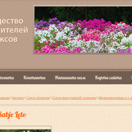
роекта
Контакты
Напишите нам
Карта сайта
лавная
\
Каталог
\
Сорта флоксов
\
Сорта иностранной селекции
\
Мелкоцветковые и с 
abje Leto